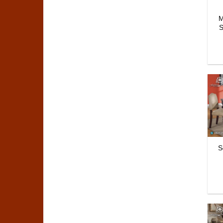
M
S
S