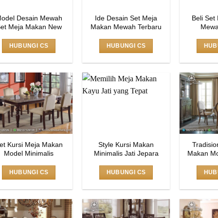
odel Desain Mewah
Ide Desain Set Meja
Beli Se
et Meja Makan New
Makan Mewah Terbaru
Mewa
HUBUNGI CS
HUBUNGI CS
HUB
et Kursi Meja Makan
Style Kursi Makan
Tradisio
Model Minimalis
Minimalis Jati Jepara
Makan Mo
HUBUNGI CS
HUBUNGI CS
HUB