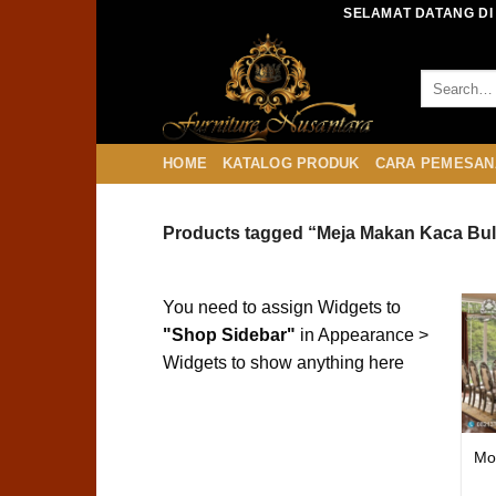
Skip
SELAMAT DATANG DI
to
content
HOME
KATALOG PRODUK
CARA PEMESAN
Products tagged “Meja Makan Kaca Bula
You need to assign Widgets to
"Shop Sidebar"
in
Appearance >
Widgets
to show anything here
Mo