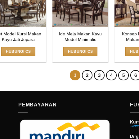
t Model Kursi Makan
Ide Meja Makan Kayu
Konsep 
Kayu Jati Jepara
Model Minimalis
Makan
HUBUNGI CS
HUBUNGI CS
HUB
1
2
3
4
5
6
PEMBAYARAN
FU
Kur
Dirg