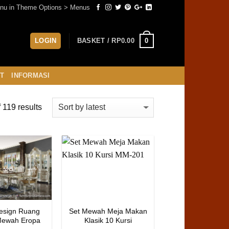
nu in Theme Options > Menus
0
LOGIN
BASKET /
RP
0.00
ST
INFORMASI
119 results
esign Ruang
Set Mewah Meja Makan
ewah Eropa
Klasik 10 Kursi