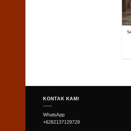
Se
KONTAK KAMI
WhatsApp
+6282137129729