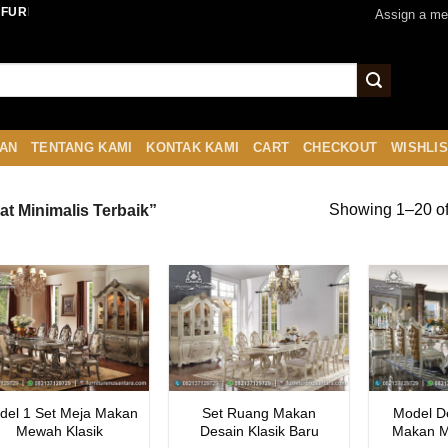
 FURNITURENUSANTARA.COM
Assign a me
AN
TENTANG KAMI
KONTAK KAMI
CART
CHECKOUT
WISHLI
Showing 1–20 of 
t Minimalis Terbaik”
del 1 Set Meja Makan
Set Ruang Makan
Model D
Mewah Klasik
Desain Klasik Baru
Makan M