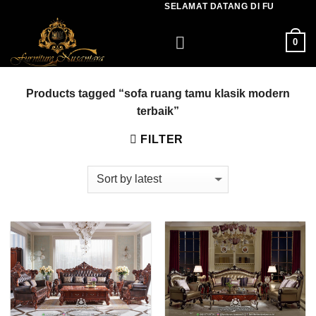
SELAMAT DATANG DI FURNITUR
Skip
to
0
content
Products tagged “sofa ruang tamu klasik modern
terbaik”
FILTER