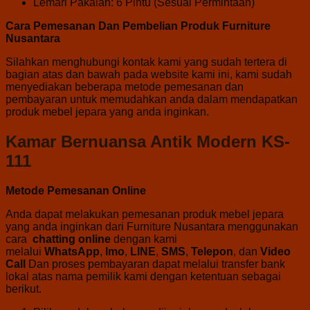
Lemari Pakaian: 6 Pintu (Sesuai Permintaan)
Cara Pemesanan Dan Pembelian Produk Furniture
Nusantara
Silahkan menghubungi kontak kami yang sudah tertera di
bagian atas dan bawah pada website kami ini, kami sudah
menyediakan beberapa metode pemesanan dan
pembayaran untuk memudahkan anda dalam mendapatkan
produk mebel jepara yang anda inginkan.
Kamar Bernuansa Antik Modern KS-
111
Metode Pemesanan Online
Anda dapat melakukan pemesanan produk mebel jepara
yang anda inginkan dari Furniture Nusantara menggunakan
cara
chatting online
dengan kami
melalui
WhatsApp
,
Imo
,
LINE
,
SMS
,
Telepon
, dan
Video
Call
Dan proses pembayaran dapat melalui transfer bank
lokal atas nama pemilik kami dengan ketentuan sebagai
berikut.