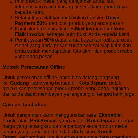
Pilih produk mebel yang diinginkan anda, lalu
informasikan nama barang beserta kode produknya
kepada kami.
Selanjutnya silahkan melakukan transfer
Down
Payment 50%
dari total produk yang anda pesan.
Kami akan membuatkan
E-Mail Invoice
dan
Nota
Fisik Invoice
sebagai bukti bukti Anda kepada kami.
Pembayaran
50%
dapat anda bayarkan ketika produk
mebel yang anda pesan sudah selesai siap kirim dan
anda sudah mendapatkan foto akhir dari produk mebel
yang anda pesan.
Metode Pemesanan Offline
Untuk pemesanan offline, anda bisa datang langsung
ke
Gudang
kami yang berada di
Kota Jepara
untuk
melakukan pemesanan produk mebel yang anda inginkan
dan anda dapat membayarnya langsung di tempat kami juga.
Catatan Tambahan
Untuk pengiriman kami menggunakan jasa
Ekspedisi
Truck
atau
Peti Kemas
yang ada di
Kota Jepara
dengan
harga yang terjangkau dan terpercaya serta produk mebel
jepara yang kami kirim bersifat
Utuh
atau
Knock
Down
(terbongkar)
untuk pemasangannya dapat membantu