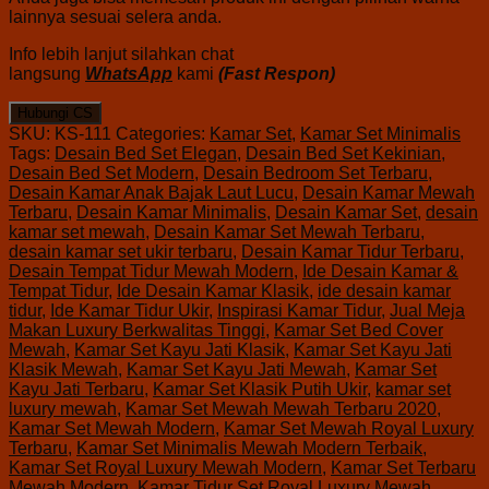
lainnya sesuai selera anda.
Info lebih lanjut silahkan chat
langsung
WhatsApp
kami
(Fast Respon)
Hubungi CS
SKU:
KS-111
Categories:
Kamar Set
,
Kamar Set Minimalis
Tags:
Desain Bed Set Elegan
,
Desain Bed Set Kekinian
,
Desain Bed Set Modern
,
Desain Bedroom Set Terbaru
,
Desain Kamar Anak Bajak Laut Lucu
,
Desain Kamar Mewah
Terbaru
,
Desain Kamar Minimalis
,
Desain Kamar Set
,
desain
kamar set mewah
,
Desain Kamar Set Mewah Terbaru
,
desain kamar set ukir terbaru
,
Desain Kamar Tidur Terbaru
,
Desain Tempat Tidur Mewah Modern
,
Ide Desain Kamar &
Tempat Tidur
,
Ide Desain Kamar Klasik
,
ide desain kamar
tidur
,
Ide Kamar Tidur Ukir
,
Inspirasi Kamar Tidur
,
Jual Meja
Makan Luxury Berkwalitas Tinggi
,
Kamar Set Bed Cover
Mewah
,
Kamar Set Kayu Jati Klasik
,
Kamar Set Kayu Jati
Klasik Mewah
,
Kamar Set Kayu Jati Mewah
,
Kamar Set
Kayu Jati Terbaru
,
Kamar Set Klasik Putih Ukir
,
kamar set
luxury mewah
,
Kamar Set Mewah Mewah Terbaru 2020
,
Kamar Set Mewah Modern
,
Kamar Set Mewah Royal Luxury
Terbaru
,
Kamar Set Minimalis Mewah Modern Terbaik
,
Kamar Set Royal Luxury Mewah Modern
,
Kamar Set Terbaru
Mewah Modern
,
Kamar Tidur Set Royal Luxury Mewah
,