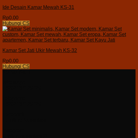
Ide Desain Kamar Mewah KS-31
Rp
0.00
Hubungi CS
Kamar Set Jati Ukir Mewah KS-32
Rp
0.00
Hubungi CS
Kontak Kami
WhatsApp
+6282137129729
Telephone
+6282137129729
Facebook
Furniture Nusantara
Instagram
furniturenusantara01