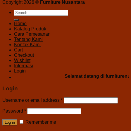
Copyright 2026 ©
Furniture Nusantara
Home
Katalog Produk
Cara Pemesanan
Tentang Kami
Kontak Kami
Cart
Checkout
Wishlist
Informasi
Login
Selamat datang di furniturenus
Login
Username or email address
*
Password
*
Remember me
Log in