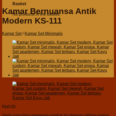
Basket
Kamar Bernuansa Antik
No products in the basket.
Modern KS-111
Kamar Set
/
Kamar Set Minimalis
Rp
0.00
Anda juga bisa memesan produk ini dengan pilihan warna