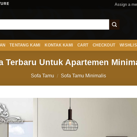
ENUSANTARA.COM
Assign a me
AN
TENTANG KAMI
KONTAK KAMI
CART
CHECKOUT
WISHLI
a Terbaru Untuk Apartemen Minima
Sofa Tamu
Sofa Tamu Minimalis
/