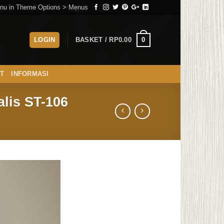
nu in Theme Options > Menus
0
LOGIN
BASKET /
RP
0.00
ST
INFORMASI
lis ST-106