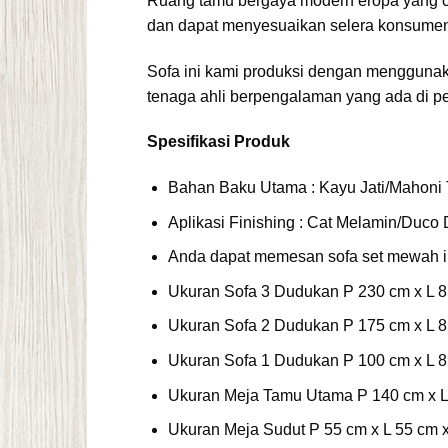
Ruang tamu bergaya modern eropa yang c
dan dapat menyesuaikan selera konsume
Sofa ini kami produksi dengan menggunakan
tenaga ahli berpengalaman yang ada di per
Spesifikasi
Produk
Bahan Baku Utama : Kayu Jati/Mahoni 
Aplikasi Finishing : Cat Melamin/Duc
Anda dapat memesan sofa set mewah i
Ukuran Sofa 3 Dudukan P 230 cm x L 8
Ukuran Sofa 2 Dudukan P 175 cm x L 8
Ukuran Sofa 1 Dudukan P 100 cm x L 8
Ukuran Meja Tamu Utama P 140 cm x L 
Ukuran Meja Sudut P 55 cm x L 55 cm x