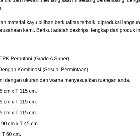
antik dan mewah, memang saat ini sedang berkembang, deng
n.
 material kayu pilihan berkualitas terbaik, diproduksi langsun
usahaan kami. Berikut adalah deskripsi lengkap dari produk in
TPK Perhutani (Grade A Super)
o Dengan Kombinasi (Sesuai Permintaan)
ni dengan ukuran dan warna menyesuaikan ruangan anda.
5 cm x T 115 cm.
5 cm x T 115 cm.
5 cm x T 115 cm.
90 cm x T 45 cm.
 T 60 cm.