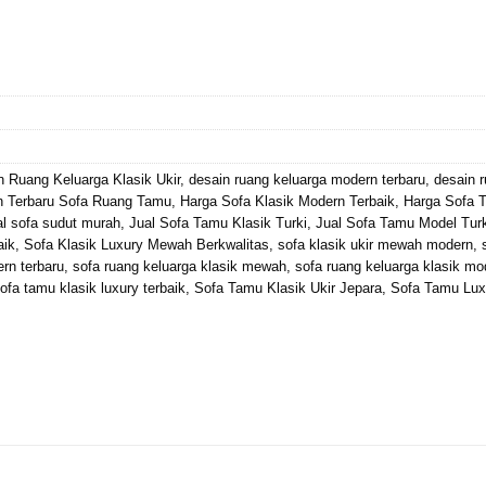
n Ruang Keluarga Klasik Ukir
,
desain ruang keluarga modern terbaru
,
desain r
n Terbaru Sofa Ruang Tamu
,
Harga Sofa Klasik Modern Terbaik
,
Harga Sofa 
al sofa sudut murah
,
Jual Sofa Tamu Klasik Turki
,
Jual Sofa Tamu Model Turk
aik
,
Sofa Klasik Luxury Mewah Berkwalitas
,
sofa klasik ukir mewah modern
,
rn terbaru
,
sofa ruang keluarga klasik mewah
,
sofa ruang keluarga klasik mo
ofa tamu klasik luxury terbaik
,
Sofa Tamu Klasik Ukir Jepara
,
Sofa Tamu Lux