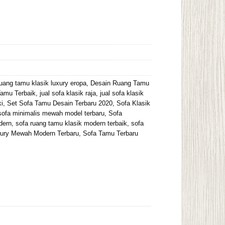
uang tamu klasik luxury eropa
,
Desain Ruang Tamu
Tamu Terbaik
,
jual sofa klasik raja
,
jual sofa klasik
i
,
Set Sofa Tamu Desain Terbaru 2020
,
Sofa Klasik
sofa minimalis mewah model terbaru
,
Sofa
dern
,
sofa ruang tamu klasik modern terbaik
,
sofa
ury Mewah Modern Terbaru
,
Sofa Tamu Terbaru